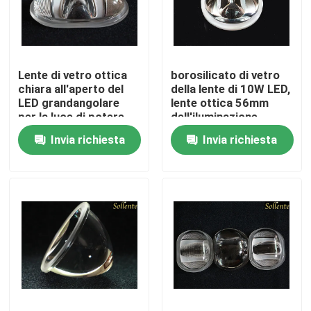
Prodotti
Lente di vetro ottica
borosilicato di vetro
video
chiara all'aperto del
della lente di 10W LED,
LED grandangolare
lente ottica 56mm
per la luce di potere
dell'iluminazione
Modulo dell'iluminazione pubblica
LED
pubblica LED
Invia richiesta
Invia richiesta
Moduli della PANNOCCHIA LED
I moduli LED SMD
Matrice della lente del LED
Corredi di modifica dell'iluminazione pubblica del LED