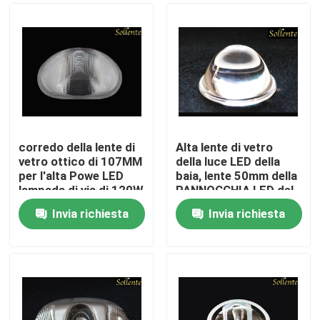
corredo della lente di
Alta lente di vetro
vetro ottico di 107MM
della luce LED della
per l'alta Powe LED
baia, lente 50mm della
lampada di via di 120W
PANNOCCHIA LED del
supporto del metallo
Invia richiesta
Invia richiesta
40 gradi
Casa
Chi siamo
Contatti