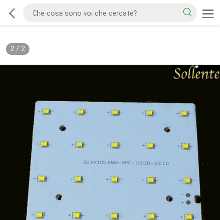
2
/
2