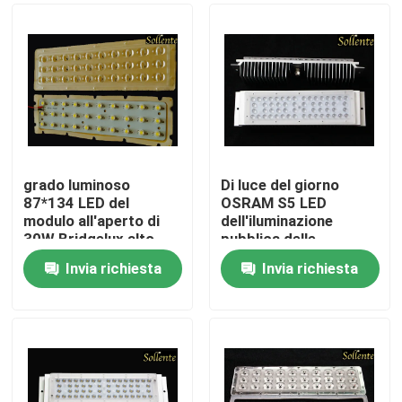
grado luminoso
Di luce del giorno
87*134 LED del
OSRAM S5 LED
modulo all'aperto di
dell'iluminazione
30W Bridgelux alto
pubblica delle
componenti
Invia richiesta
Invia richiesta
abbagliamento bianco
Casa
5500 non - 6000K
Prodotti
Video