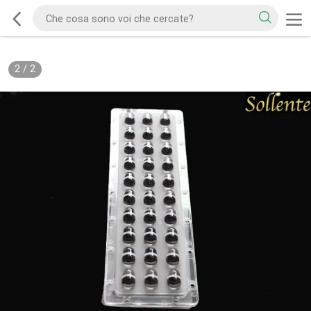
2
/
2