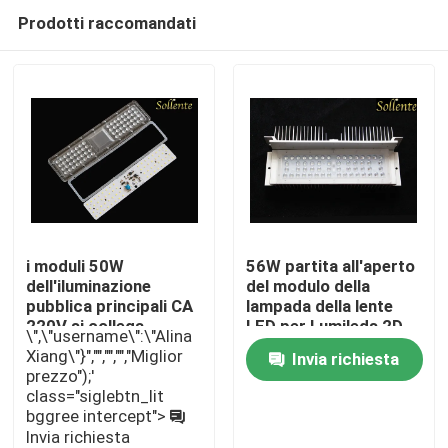
Prodotti raccomandati
i moduli 50W
56W partita all'aperto
dell'iluminazione
del modulo della
pubblica principali CA
lampada della lente
Casa
220V si collega
LED per Lumileds 2D
\",\"username\":\"Alina
direttamente a
LED
Xiang\"}","","","","Miglior
Invia richiesta
tensione di linea di CA
prezzo");'
Prodotti
class="siglebtn_lit
bggree intercept">
Invia richiesta
Video