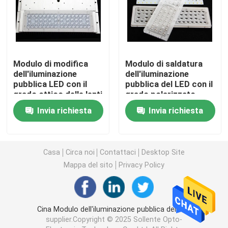
Moduli della PANNOCCHIA LED
I moduli LED SMD
Modulo di modifica
Modulo di saldatura
dell'iluminazione
dell'iluminazione
pubblica LED con il
pubblica del LED con il
Matrice della lente del LED
grado ottico delle lenti
grado polarizzato
30 * 70 di SMD LED
grandangolare della
Invia richiesta
Invia richiesta
lente 155x80
Corredi di modifica dell'iluminazione pubblica del LED
Casa
Circa noi
Contattaci
Desktop Site
Componenti dell'iluminazione pubblica del LED
Mappa del sito
Privacy Policy
Lampade LED High Bay
Cina Modulo dell'iluminazione pubblica del LED
Lente di vetro del LED
supplier.Copyright © 2025 Sollente Opto-