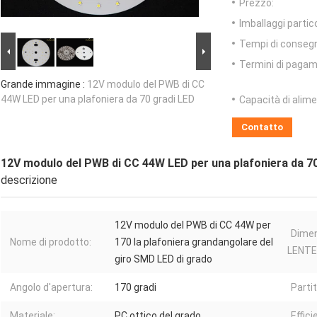
Prezzo:
Imballaggi partico
Tempi di conseg
Termini di pagam
Grande immagine :
12V modulo del PWB di CC
44W LED per una plafoniera da 70 gradi LED
Capacità di alim
Contatto
12V modulo del PWB di CC 44W LED per una plafoniera da 7
descrizione
12V modulo del PWB di CC 44W per
Dimen
Nome di prodotto:
170 la plafoniera grandangolare del
LENTE
giro SMD LED di grado
Angolo d'apertura:
170 gradi
Partit
Materiale:
PC ottico del grado
Effici