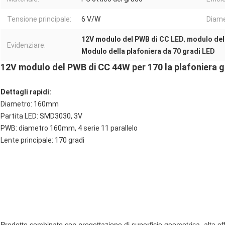
Tensione principale:
6 V/W
Diame
12V modulo del PWB di CC LED
,
modulo del
Evidenziare:
Modulo della plafoniera da 70 gradi LED
12V modulo del PWB di CC 44W per 170 la plafoniera 
Dettagli rapidi:
Diametro: 160mm
Partita LED: SMD3030, 3V
PWB: diametro 160mm, 4 serie 11 parallelo
Lente principale: 170 gradi
Prodotto combinato con progettazione di superficie geometrica, alta ef