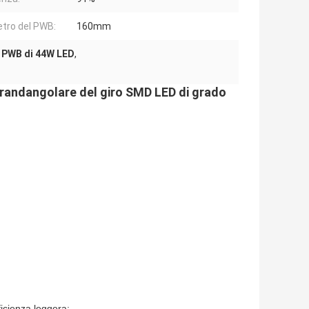
tro del PWB:
160mm
 PWB di 44W LED
,
grandangolare del giro SMD LED di grado
ficienza leggera;