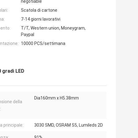
negotiable
lari:
Scatola di cartone
na:
7-14 giorni lavorativi
ento:
T/T, Western union, Moneygram,
Paypal
entazione:
10000 PCS/settimana
0 gradi LED
Dia160mm x H5.38mm
sione della
:
a principale:
3030 SMD, OSRAM S5, Lumileds 2D
enza:
91%