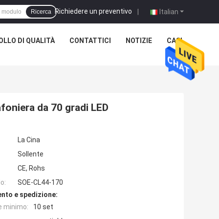
Richiedere un preventivo
|
Italian
Ricerca
LLO DI QUALITÀ
CONTATTICI
NOTIZIE
CASI
foniera da 70 gradi LED
La Cina
Sollente
CE, Rohs
o:
SOE-CL44-170
nto e spedizione:
e minimo:
10 set