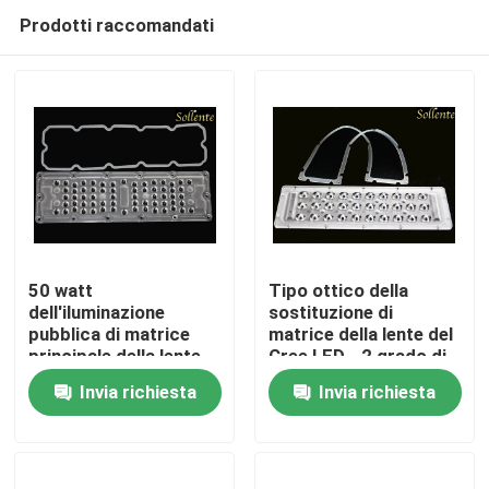
Prodotti raccomandati
50 watt
Tipo ottico della
dell'iluminazione
sostituzione di
pubblica di matrice
matrice della lente del
Casa
principale della lente,
Cree LED - 2 grado di
64 hanno condotto il
30W 78*132
Invia richiesta
Invia richiesta
modulo del PWB di
Prodotti
SMD 3030
Video