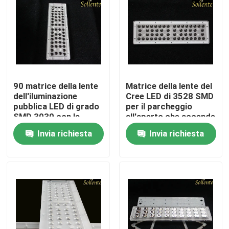
Circa noi
Giro della fabbrica
90 matrice della lente
Matrice della lente del
Controllo di qualità
dell'iluminazione
Cree LED di 3528 SMD
pubblica LED di grado
per il parcheggio
SMD 3030 con la
all'aperto che accende
Contattici
guarnizione del
100W
Invia richiesta
Invia richiesta
silicone
Notizie
Casi
Modulo dell'iluminazione pubblica