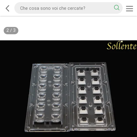
2
/
3