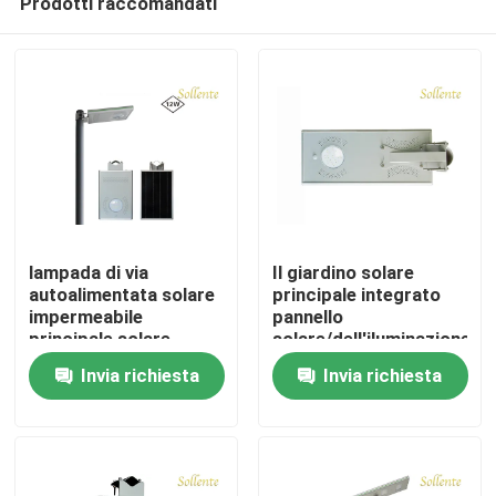
Prodotti raccomandati
lampada di via
Il giardino solare
autoalimentata solare
principale integrato
impermeabile
pannello
principale solare
solare/dell'iluminazione
Casa
integrata esterno
pubblica si accende
Invia richiesta
Invia richiesta
dell'iluminazione
con l'alloggio della
pubblica 1200-1320lm
lega di alluminio
Chi siamo
Contatti