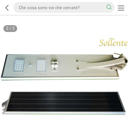
2
/
3