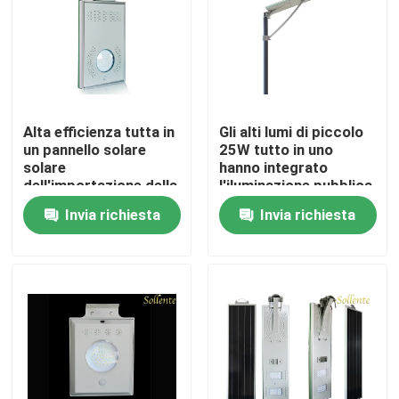
Prodotti
video
Alta efficienza tutta in
Gli alti lumi di piccolo
un pannello solare
25W tutto in uno
Modulo dell'iluminazione pubblica
solare
hanno integrato
dell'importazione della
l'iluminazione pubblica
luce 800-900LM del
solare per il giardino
Invia richiesta
Invia richiesta
Moduli della PANNOCCHIA LED
cortile della via
I moduli LED SMD
Matrice della lente del LED
Corredi di modifica dell'iluminazione pubblica del LED