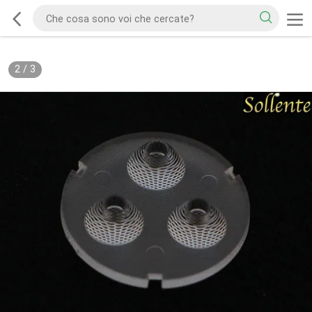
2
/
3