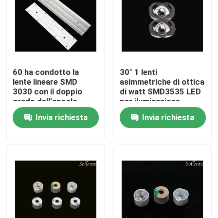
Circa noi
Giro della fabbrica
60 ha condotto la
30° 1 lenti
lente lineare SMD
asimmetriche di ottica
Controllo di qualità
3030 con il doppio
di watt SMD3535 LED
grado dell'angolo
per iluminazione
d'apertura 30x90
pubblica principale
Invia richiesta
Invia richiesta
Contattici
Notizie
Casi
Modulo dell'iluminazione pubblica