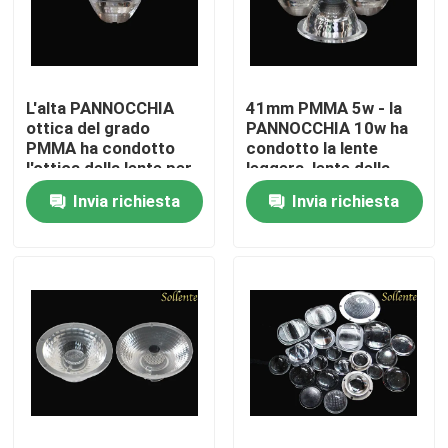
Circa noi
L'alta PANNOCCHIA
41mm PMMA 5w - la
Giro della fabbrica
ottica del grado
PANNOCCHIA 10w ha
PMMA ha condotto
condotto la lente
l'ottica della lente per
leggera, lente della
Controllo di qualità
principale giù luce
plafoniera di 15/30/60
Invia richiesta
Invia richiesta
gradi
Contattici
Notizie
Casi
Modulo dell'iluminazione pubblica