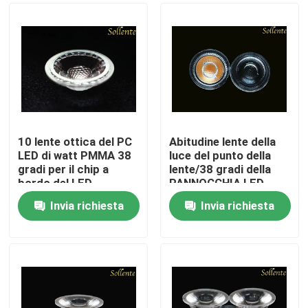
10 lente ottica del PC
Abitudine lente della
LED di watt PMMA 38
luce del punto della
gradi per il chip a
lente/38 gradi della
bordo del LED
PANNOCCHIA LED
della radura di
Invia richiesta
Invia richiesta
trasmissione di 93%
Casa
Prodotti
Video